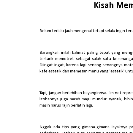
Kisah Me
Belum terlalu jauh mengenal tetapi selalu ingin ter
Barangkali, inilah kalimat paling tepat yang men
tertarik memotret sebagai salah satu kesenang
Diingat-ingat, karena lagi senang-senangnya motre
kafe estetik dan memesan menu yang 'estetik' untu
Tapi, jangan berlebihan bayanginnya. I'm not repr
latihannya juga masih maju mundur syantik, hihi
masih harus rajin berlatih lagi.
Nggak ada tips yang gimana-gimana layaknya prof