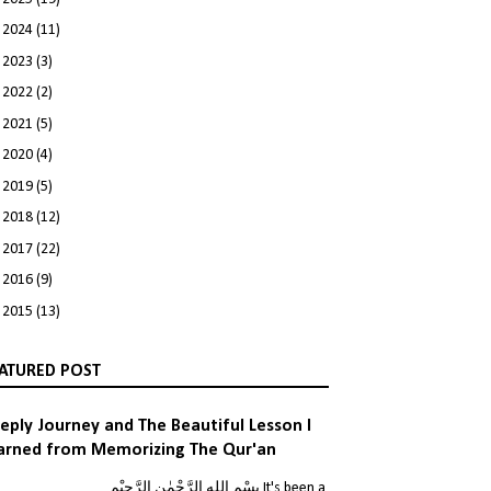
►
2024
(11)
►
2023
(3)
►
2022
(2)
►
2021
(5)
►
2020
(4)
►
2019
(5)
►
2018
(12)
►
2017
(22)
►
2016
(9)
►
2015
(13)
ATURED POST
eply Journey and The Beautiful Lesson I
arned from Memorizing The Qur'an
بِسْمِ اللهِ الرَّحْمٰنِ الر It's been a