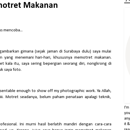
motret Makanan
us mencoba...
ggambarkan gimana (sejak jaman di Surabaya dulu) saya mulai
an yang menemani hari-hari, khususnya memotret makanan.
t kala itu, saya sering bepergian seorang diri, nongkrong di
k saya foto.
esentable enough to show off my photographic work. Ya Allah,
hiii. Motret seadanya, belum paham penataan apalagi teknik,
I'm
you
any
esional. Ini murni hasil berlatih mandiri dengan cara-cara
it 
rea