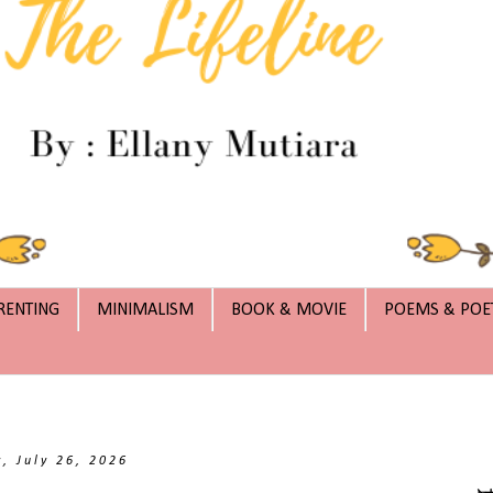
RENTING
MINIMALISM
BOOK & MOVIE
POEMS & POE
, July 26, 2026
يمِ