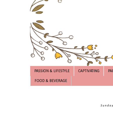
PASSION & LIFESTYLE
CAPTIVATING
PA
FOOD & BEVERAGE
Sunday