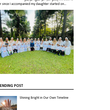
r since I accompanied my daughter started on...
ENDING POST
Shining Bright in Our Own Timeline