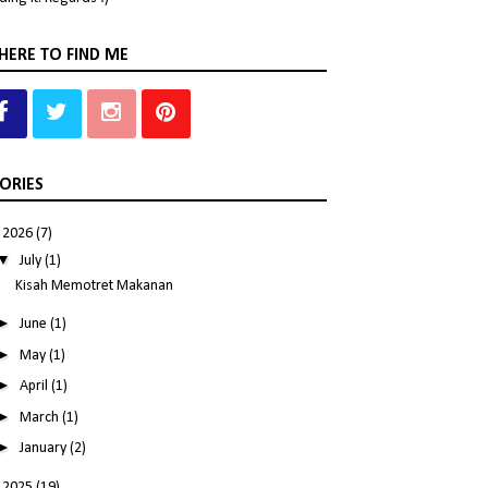
ERE TO FIND ME
ORIES
▼
2026
(7)
▼
July
(1)
Kisah Memotret Makanan
►
June
(1)
►
May
(1)
►
April
(1)
►
March
(1)
►
January
(2)
►
2025
(19)