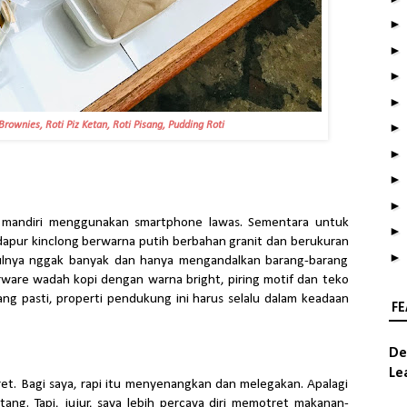
rownies, Roti Piz Ketan, Roti Pisang, Pudding Roti
t mandiri menggunakan smartphone lawas. Sementara untuk
pur kinclong berwarna putih berbahan granit dan berukuran
ulnya nggak banyak dan hanya mengandalkan barang-barang
rware wadah kopi dengan warna bright, piring motif dan teko
yang pasti, properti pendukung ini harus selalu dalam keadaan
FE
De
Le
t. Bagi saya, rapi itu menyenangkan dan melegakan. Apalagi
ng. Tapi, jujur, saya lebih percaya diri memotret makanan-
َّحِيْمِ