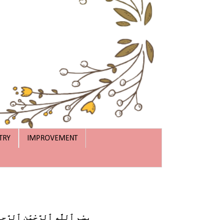
TRY
IMPROVEMENT
بِسْمِ ٱللَّهِ ٱلرَّحْمَٰنِ ٱلرَّحِ