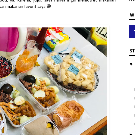
ood, ya. Karena, jujur, saya hanya ingin memotret makanan
an makanan favorit saya 😁
WH
ST