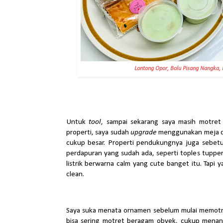
Lontong Opor, Bolu Pisang Nangka, B
Untuk
tool
, sampai sekarang saya masih motre
properti, saya sudah
upgrade
menggunakan meja da
cukup besar. Properti pendukungnya juga sebet
perdapuran yang sudah ada, seperti toples tuppe
listrik berwarna calm yang cute banget itu. Tapi 
clean.
Saya suka menata ornamen sebelum mulai memotre
bisa sering motret beragam obyek, cukup menanta