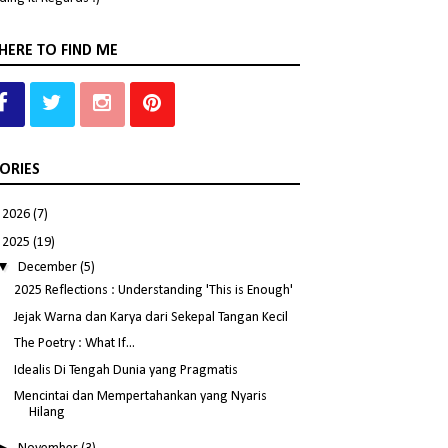
ERE TO FIND ME
ORIES
►
2026
(7)
▼
2025
(19)
▼
December
(5)
2025 Reflections : Understanding 'This is Enough'
Jejak Warna dan Karya dari Sekepal Tangan Kecil
The Poetry : What If...
Idealis Di Tengah Dunia yang Pragmatis
Mencintai dan Mempertahankan yang Nyaris
Hilang
►