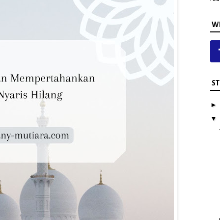
WH
ST