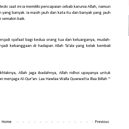
Meski saat ini ia memiliki pencapaian sebab karunia Allah, namun
yang banyak. Ia masih jauh dari kata itu dan banyak yang jauh
ni semakin baik.
enjadi syafaat bagi kedua orang tua dan keluarganya, mudah-
jadi kebanggaan di hadapan Allah Ta'ala yang kelak kembali
akhlaknya, Allah jaga ibadahnya, Allah ridhoi upayanya untuk
n menjaga Al-Qur'an. Laa Hawlaa Walla Quwwatta Illaa Billah ~
Home
Previous