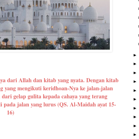
ya dari Allah dan kitab yang nyata. Dengan kitab
g yang mengikuti keridhoan-Nya ke jalan-jalan
dari gelap gulita kepada cahaya yang terang
 pada jalan yang lurus (QS. Al-Maidah ayat 15-
16)