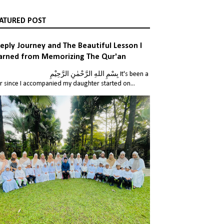
ATURED POST
eply Journey and The Beautiful Lesson I
arned from Memorizing The Qur'an
بِسْمِ اللهِ الرَّحْمٰنِ الر It's been a
r since I accompanied my daughter started on...