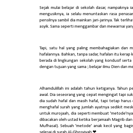
Sejak mulai belajar di sekolah dasar, nampaknya 
mengusiknya, ia selalu menuntaskan rasa penasar
pensilnya sambil dia mainkan jari-jarinya. Tak terli
asyik. Sama seperti menggambar dan mewarnai yang 
Tapi, satu hal yang paling membahagiakan dan m
hafalannya. Bahkan, tanpa sadar, hafalan itu kerap 
berada di lingkungan sekolah yang kondusif serta
dengan tujuan yang sama ; belajar ilmu Dien dan me
Alhamdulillah ini adalah tahun ketiganya. Tahun 
awal. Dia seseorang yang cepat mengingat tapi suka 
dia sudah hafal dan masih hafal, tapi tetap harus
menghafal surah yang jumlah ayatnya sedikit mesk
untuk murojaah, dia seperti membuat 'metode'nya 
dibacakan oleh ustad ketika berjamaah Magrib dan
Mufhasal). Sebuah 'metode' anak kecil yang ba
selesai di surah Al-Ghosyiyah ❤