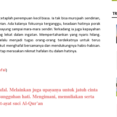
TR
tetaplah perempuan kecil biasa. Ia tak bisa murojaah sendirian,
dirian. Ada kalanya fokusnya terganggu, keadaan hatinya porak
yung sampai mara-mara sendiri. Terkadang ia juga kepayahan
ung lekat dalam ingatan. Mempertahankan yang nyaris hilang.
elalu menjadi tugas orang-orang terdekatnya untuk terus
kut menghafal bersamanya dan mendukungnya habis-habisan.
tetap merasakan nikmat hafalan itu dalam hatinya.
fal
)
afal. Melainkan juga upayanya untuk jatuh cinta
esungguhan hati. Mengimani, memuliakan serta
t-ayat suci Al-Qur'an