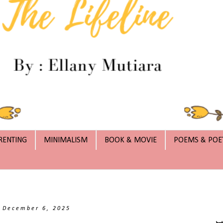
RENTING
MINIMALISM
BOOK & MOVIE
POEMS & POE
, December 6, 2025
يمِ