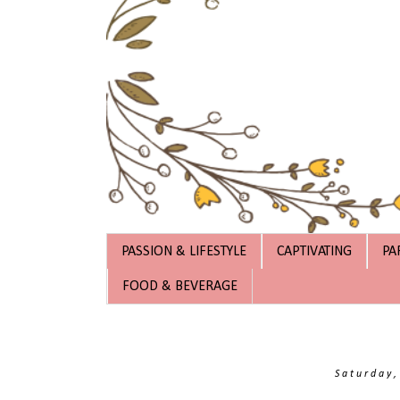
PASSION & LIFESTYLE
CAPTIVATING
PA
FOOD & BEVERAGE
Saturday