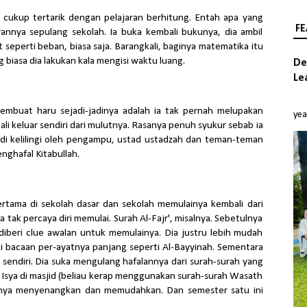
ia cukup tertarik dengan pelajaran berhitung. Entah apa yang
FE
annya sepulang sekolah. Ia buka kembali bukunya, dia ambil
hat seperti beban, biasa saja. Barangkali, baginya matematika itu
biasa dia lakukan kala mengisi waktu luang.
De
Le
َّحِيْمِ
embuat haru sejadi-jadinya adalah ia tak pernah melupakan
yea
kali keluar sendiri dari mulutnya. Rasanya penuh syukur sebab ia
 di kelilingi oleh pengampu, ustad ustadzah dan teman-teman
nghafal Kitabullah.
pertama di sekolah dasar dan sekolah memulainya kembali dari
tak percaya diri memulai. Surah Al-Fajr', misalnya. Sebetulnya
 diberi clue awalan untuk memulainya. Dia justru lebih mudah
i bacaan per-ayatnya panjang seperti Al-Bayyinah. Sementara
sendiri. Dia suka mengulang hafalannya dari surah-surah yang
 Isya di masjid (beliau kerap menggunakan surah-surah Wasath
ginya menyenangkan dan memudahkan. Dan semester satu ini