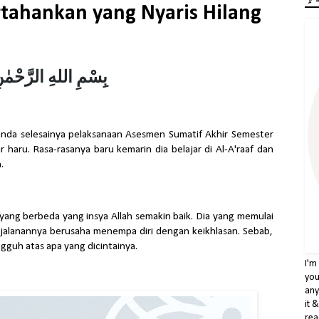
ahankan yang Nyaris Hilang
بِسْمِ اللهِ الرَّحْمٰنِ
nanda selesainya pelaksanaan Asesmen Sumatif Akhir Semester
 haru. Rasa-rasanya baru kemarin dia belajar di Al-A'raaf dan
.
yang berbeda yang insya Allah semakin baik. Dia yang memulai
alanannya berusaha menempa diri dengan keikhlasan. Sebab,
guh atas apa yang dicintainya.
I'm
you
any
it 
rea