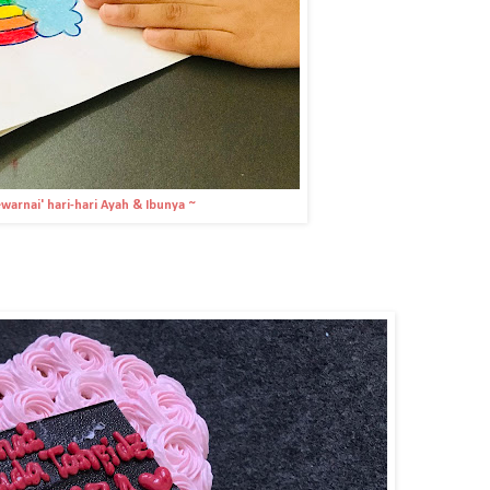
ewarnai' hari-hari Ayah & Ibunya ~