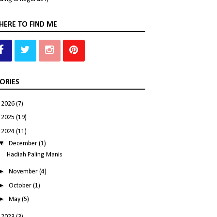
ERE TO FIND ME
ORIES
►
2026
(7)
►
2025
(19)
▼
2024
(11)
▼
December
(1)
Hadiah Paling Manis
►
November
(4)
►
October
(1)
►
May
(5)
►
2023
(3)