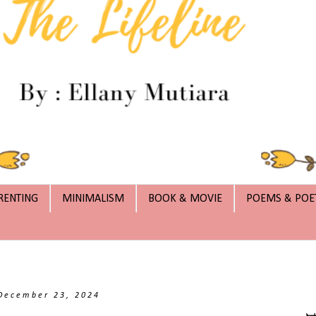
RENTING
MINIMALISM
BOOK & MOVIE
POEMS & POE
December 23, 2024
يمِ