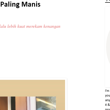
Paling Manis
alu lebih kuat merekam kenangan
I'm
you
any
it 
rea