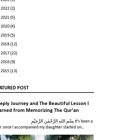
►
2022
(2)
►
2021
(5)
►
2020
(4)
►
2019
(5)
►
2018
(12)
►
2017
(22)
►
2016
(9)
►
2015
(13)
ATURED POST
eply Journey and The Beautiful Lesson I
arned from Memorizing The Qur'an
بِسْمِ اللهِ الرَّحْمٰنِ الر It's been a
r since I accompanied my daughter started on...