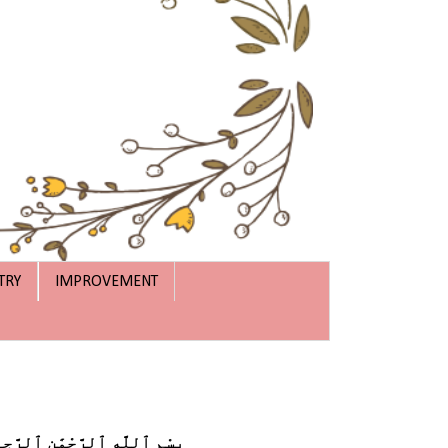
TRY
IMPROVEMENT
بِسْمِ ٱللَّهِ ٱلرَّحْمَٰنِ ٱلرَّحِ