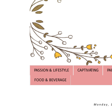
PASSION & LIFESTYLE
CAPTIVATING
PA
FOOD & BEVERAGE
Monday, 