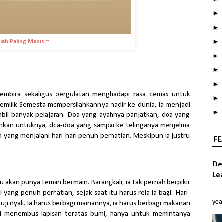
iah Paling Manis ~
 gembira sekaligus pergulatan menghadapi rasa cemas untuk
Pemilik Semesta mempersilahkannya hadir ke dunia, ia menjadi
l banyak pelajaran. Doa yang ayahnya panjatkan, doa yang
iahkan untuknya, doa-doa yang sampai ke telinganya menjelma
a yang menjalani hari-hari penuh perhatian. Meskipun ia justru
FE
De
Le
ahu akan punya teman bermain. Barangkali, ia tak pernah berpikir
yang penuh perhatian, sejak saat itu harus rela ia bagi. Hari-
َّحِيْمِ
yea
uji nyali. Ia harus berbagi mainannya, ia harus berbagi makanan
ai menembus lapisan teratas bumi, hanya untuk memintanya